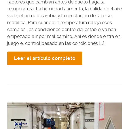
e
factores que cambian antes de que lo haga la
a
a
temperatura. La humedad aumenta, la calidad del aire
r
d
varía, el tiempo cambia y la circulación del aire se
a
e
modifica. Para cuando la temperatura refleja esos
s
r
cambios, las condiciones dentro del establo ya han
e
.
empezado a ir por mal camino. Ahí es donde entra en
l
T
juego el control basado en las condiciones [...]
e
o
s
c
Leer el artículo completo
t
c
a
i
r
o
t
n
t
a
h
r
e
l
A
l
o
l
s