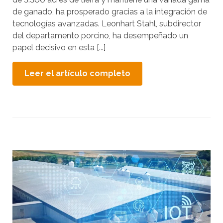
a
de ganado, ha prosperado gracias a la integración de
r
tecnologías avanzadas. Leonhart Stahl, subdirector
r
del departamento porcino, ha desempeñado un
a
papel decisivo en esta [...]
s
t
Leer el artículo completo
r
a
r
.