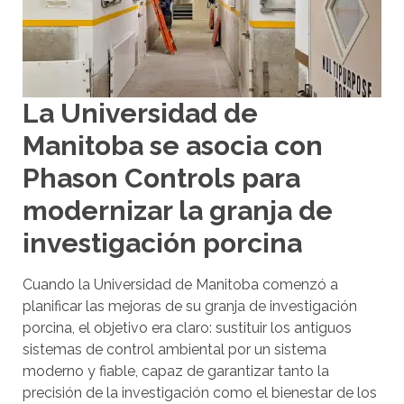
i
r
n
e
O
s
n
u
e
La Universidad de
l
A
Manitoba se asocia con
t
c
c
a
Phason Controls para
e
d
modernizar la granja de
s
o
s
investigación porcina
s
i
d
b
Cuando la Universidad de Manitoba comenzó a
i
i
planificar las mejoras de su granja de investigación
s
l
porcina, el objetivo era claro: sustituir los antiguos
p
i
sistemas de control ambiental por un sistema
t
o
moderno y fiable, capaz de garantizar tanto la
y
n
precisión de la investigación como el bienestar de los
s