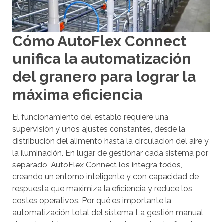
C
a
t
r
r
a
Cómo AutoFlex Connect
l
i
+
unifica la automatización
r
/
del granero para lograr la
'
a
.
l
máxima eficiencia
T
r
h
e
El funcionamiento del establo requiere una
i
s
supervisión y unos ajustes constantes, desde la
s
distribución del alimento hasta la circulación del aire y
u
s
la iluminación. En lugar de gestionar cada sistema por
l
h
separado, AutoFlex Connect los integra todos,
t
o
creando un entorno inteligente y con capacidad de
r
a
respuesta que maximiza la eficiencia y reduce los
t
d
costes operativos. Por qué es importante la
c
o
automatización total del sistema La gestión manual
u
d