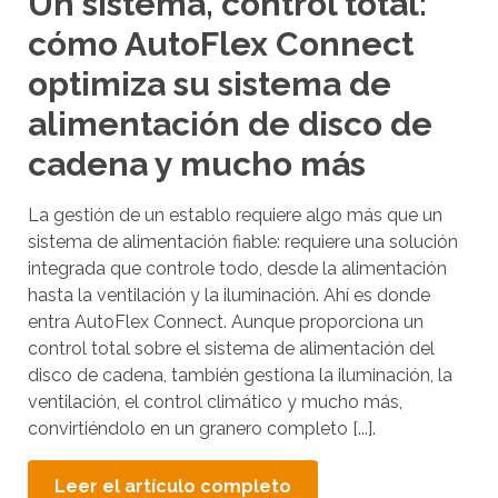
Un sistema, control total:
o
r
cómo AutoFlex Connect
n
e
a
a
optimiza su sistema de
d
d
alimentación de disco de
e
o
r
cadena y mucho más
.
t
L
o
La gestión de un establo requiere algo más que un
o
h
sistema de alimentación fiable: requiere una solución
s
e
integrada que controle todo, desde la alimentación
u
l
hasta la ventilación y la iluminación. Ahí es donde
s
p
entra AutoFlex Connect. Aunque proporciona un
u
y
control total sobre el sistema de alimentación del
o
a
disco de cadena, también gestiona la iluminación, la
u
r
ventilación, el control climático y mucho más,
n
convirtiéndolo en un granero completo [...].
i
a
o
v
Leer el artículo completo
s