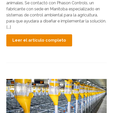
i
animales. Se contactó con Phason Controls, un
c
b
fabricante con sede en Manitoba especializado en
r
l
sistemas de control ambiental para la agricultura,
e
para que ayudara a diseñar e implementar la solución.
e
e
[...]
s
n
.
r
Leer el artículo completo
e
P
a
u
d
l
e
s
r
a
,
i
p
n
r
t
e
s
r
s
o
'
p