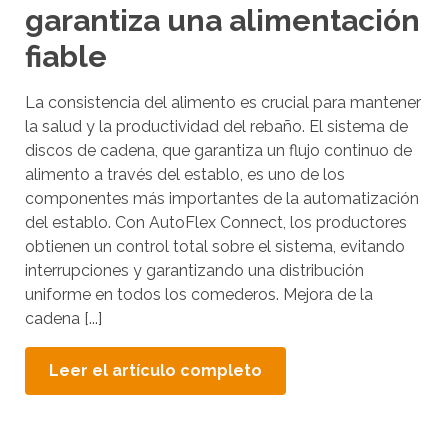
c
h
garantiza una alimentación
t
t
fiable
i
h
e
l
La consistencia del alimento es crucial para mantener
c
e
la salud y la productividad del rebaño. El sistema de
o
s
discos de cadena, que garantiza un flujo continuo de
n
p
alimento a través del establo, es uno de los
t
u
componentes más importantes de la automatización
e
e
del establo. Con AutoFlex Connect, los productores
n
obtienen un control total sobre el sistema, evitando
d
t
interrupciones y garantizando una distribución
e
.
uniforme en todos los comederos. Mejora de la
n
cadena [...]
u
s
Leer el artículo completo
a
r
l