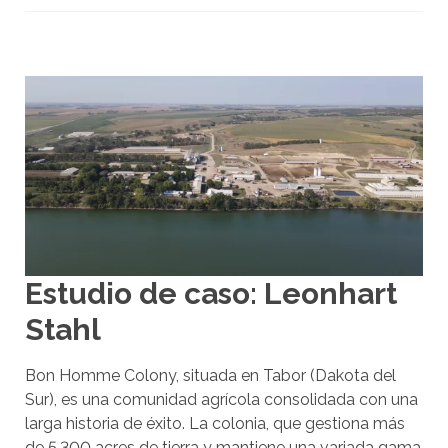
o
s
g
e
s
t
o
s
d
e
Estudio de caso: Leonhart
t
o
Stahl
c
a
Bon Homme Colony, situada en Tabor (Dakota del
r
Sur), es una comunidad agrícola consolidada con una
y
larga historia de éxito. La colonia, que gestiona más
de 5.300 acres de tierra y mantiene una variada gama