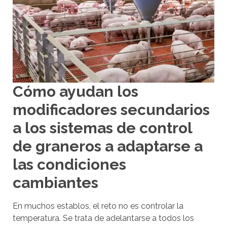
e
c
c
d
e
i
a
s
a
s
a
i
r
b
r
i
Cómo ayudan los
i
l
modificadores secundarios
i
b
t
a
a los sistemas de control
y
y
de graneros a adaptarse a
s
a
c
las condiciones
b
r
a
cambiantes
e
j
e
o
n
En muchos establos, el reto no es controlar la
r
p
temperatura. Se trata de adelantarse a todos los