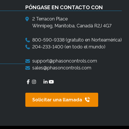
n
PÓNGASE EN CONTACTO CON
a
d
2 Terracon Place
o
Winnipeg, Manitoba, Canadá R2J 4G7
.
800-590-9338
(gratuito en Norteamérica)
L
204-233-1400
(en todo el mundo)
o
s
support@phasoncontrols.com
u
sales@phasoncontrols.com
s
u
a
r
Solicitar una llamada
i
o
s
d