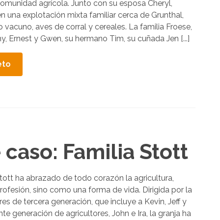
omunidad agrícola. Junto con su esposa Cheryl,
r
 una explotación mixta familiar cerca de Grunthal,
a
vacuno, aves de corral y cereales. La familia Froese,
s
y, Ernest y Gwen, su hermano Tim, su cuñada Jen [...]
e
l
eto
e
c
c
i
o
n
 caso: Familia Stott
a
r
l
tott ha abrazado de todo corazón la agricultura,
o
ofesión, sino como una forma de vida. Dirigida por la
res de tercera generación, que incluye a Kevin, Jeff y
s
nte generación de agricultores, John e Ira, la granja ha
r