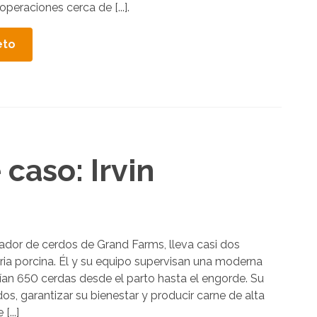
eraciones cerca de [...].
e
s
eto
u
l
t
a
d
o
 caso: Irvin
s
d
i
s
p
iador de cerdos de Grand Farms, lleva casi dos
o
ria porcina. Él y su equipo supervisan una moderna
rían 650 cerdas desde el parto hasta el engorde. Su
n
rdos, garantizar su bienestar y producir carne de alta
i
[...]