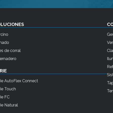
OLUCIONES
C
rcino
Ges
nado
Ven
s de corral
Cla
vernadero
Ilu
Ref
RIE
Sis
rie AutoFlex Connect
Tap
rie Touch
Te
ie FC
ie Natural