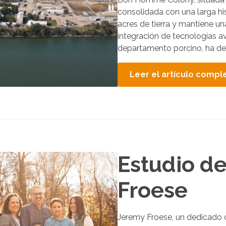
d
consolidada con una larga hi
a
acres de tierra y mantiene u
integración de tecnologías a
departamento porcino, ha des
Leer el artículo compl
Estudio d
Froese
Jeremy Froese, un dedicado 