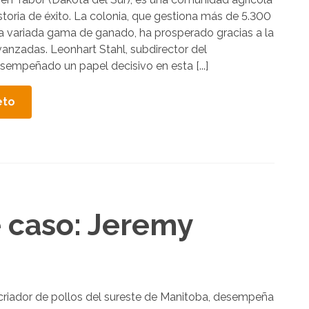
i
storia de éxito. La colonia, que gestiona más de 5.300
na variada gama de ganado, ha prosperado gracias a la
a
vanzadas. Leonhart Stahl, subdirector del
a
empeñado un papel decisivo en esta [...]
r
r
eto
i
b
a
y
a
b
e caso: Jeremy
a
j
o
p
a
criador de pollos del sureste de Manitoba, desempeña