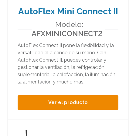
e
AutoFlex Mini Connect II
b
Modelo:
ú
AFXMINICONNECT2
s
q
AutoFlex Connect II pone la flexibilidad y la
u
versatilidad al alcance de su mano. Con
e
AutoFlex Connect II, puedes controlar y
d
gestionar la ventilación, la refrigeración
a
suplementaria, la calefacción, la iluminación,
s
la alimentación y mucho más.
e
l
Ver el producto
e
c
c
i