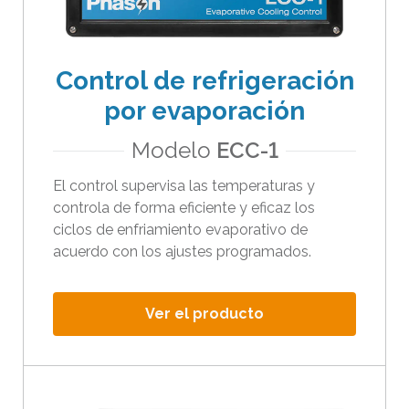
c
t
i
Control de refrigeración
l
e
por evaporación
s
Modelo
ECC-1
p
u
El control supervisa las temperaturas y
e
controla de forma eficiente y eficaz los
d
ciclos de enfriamiento evaporativo de
e
acuerdo con los ajustes programados.
n
u
Ver el producto
s
a
r
l