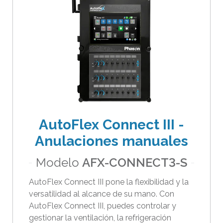
i
b
l
e
s
.
P
u
l
AutoFlex Connect III -
s
a
Anulaciones manuales
i
Modelo
AFX-CONNECT3-S
n
t
AutoFlex Connect III pone la flexibilidad y la
r
versatilidad al alcance de su mano. Con
o
AutoFlex Connect III, puedes controlar y
p
gestionar la ventilación, la refrigeración