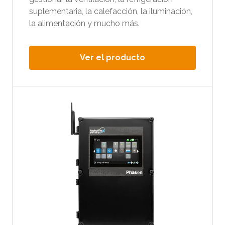
a
suplementaria, la calefacción, la iluminación,
r
la alimentación y mucho más.
a
s
Ver el producto
e
l
e
c
c
i
o
n
a
r
l
o
s