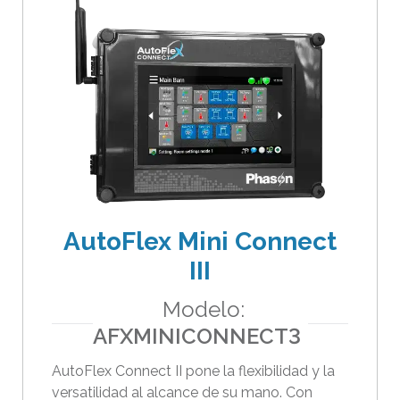
o
n
a
d
o
.
L
o
s
u
AutoFlex Mini Connect
s
III
u
a
Modelo:
r
AFXMINICONNECT3
i
o
AutoFlex Connect II pone la flexibilidad y la
versatilidad al alcance de su mano. Con
s