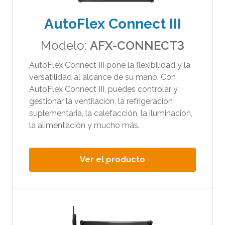
r
AutoFlex Connect III
e
s
Modelo:
AFX-CONNECT3
u
l
AutoFlex Connect III pone la flexibilidad y la
versatilidad al alcance de su mano. Con
t
AutoFlex Connect III, puedes controlar y
a
gestionar la ventilación, la refrigeración
d
suplementaria, la calefacción, la iluminación,
o
la alimentación y mucho más.
s
d
i
Ver el producto
s
p
o
n