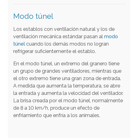
d
e
Modo túnel
d
Los establos con ventilación natural y los de
i
ventilación mecánica estándar pasan al
modo
s
túnel
cuando los demás modos no logran
p
refrigerar suficientemente el establo.
o
En el modo túnel, un extremo del granero tiene
s
un grupo de grandes ventiladores, mientras que
i
el otro extremo tiene una gran zona de entrada.
t
A medida que aumenta la temperatura, se abre
i
la entrada y aumenta la velocidad del ventilador.
v
La brisa creada por el modo túnel, normalmente
o
de 8 a 10 km/h, produce un efecto de
s
enfriamiento que enfría a los animales.
t
á