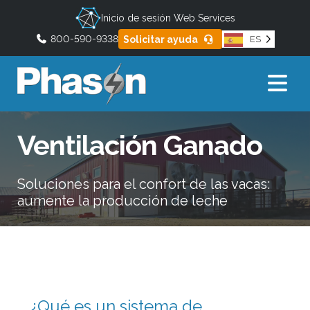
Inicio de sesión Web Services
800-590-9338
Solicitar ayuda
ES
C
U
o
s
n
a
s
l
u
Ventilación Ganado
a
l
s
t
f
a
Soluciones para el confort de las vacas:
e
d
aumente la producción de leche
e
c
b
h
ú
a
s
s
q
h
u
¿Qué es un sistema de
a