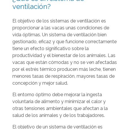
e
ventilación?
c
d
i
a
El objetivo de los sistemas de ventilación es
a
proporcionar a las vacas unas condiciones de
a
vida óptimas. Un sistema de ventilación bien
r
gestionado, eficaz y que funcione correctamente
r
tiene un efecto significativo sobre la
i
productividad y el bienestar de los animales. Las
b
vacas que están cómodas y no se ven afectadas
a
por el estrés térmico producen más leche, tienen
menores tasas de respiración, mayores tasas de
y
concepción y mejor salud.
a
b
El entorno óptimo debe mejorar la ingesta
a
voluntaria de alimento y minimizar el calor y
j
otras tensiones ambientales que afectan a la
salud de los animales y de los trabajadores.
o
p
El objetivo de un sistema de ventilación es