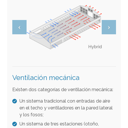
r
e
s
u
l
t
a
d
o
s
Ventilación mecánica
d
Existen dos categorías de ventilación mecánica:
i
s
Un sistema tradicional con entradas de aire
p
en el techo y ventiladores en la pared lateral
o
y los fosos;
n
Un sistema de tres estaciones (otoño,