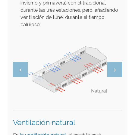
i
invierno y primavera) con el tradicional
b
durante las tres estaciones, pero, añadiendo
ventilación de túnel durante el tiempo
l
caluroso.
e
s
.
P
u
l
s
a
i
n
t
r
Ventilación natural
o
p