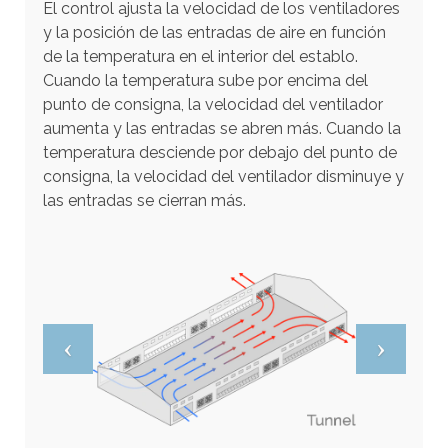
El control ajusta la velocidad de los ventiladores
o
y la posición de las entradas de aire en función
n
de la temperatura en el interior del establo.
a
Cuando la temperatura sube por encima del
d
punto de consigna, la velocidad del ventilador
o
aumenta y las entradas se abren más. Cuando la
.
temperatura desciende por debajo del punto de
L
consigna, la velocidad del ventilador disminuye y
o
las entradas se cierran más.
s
u
s
u
a
r
i
o
s