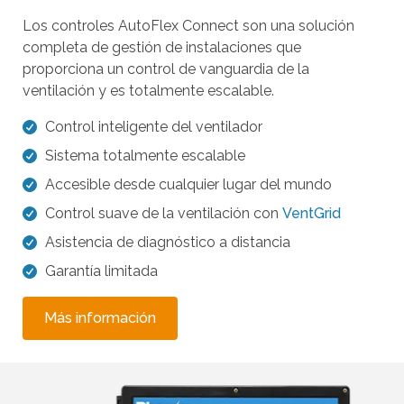
o
Los controles AutoFlex Connect son una solución
s
completa de gestión de instalaciones que
g
proporciona un control de vanguardia de la
e
ventilación y es totalmente escalable.
s
Control inteligente del ventilador
t
Sistema totalmente escalable
o
s
Accesible desde cualquier lugar del mundo
d
Control suave de la ventilación con
VentGrid
e
Asistencia de diagnóstico a distancia
t
Garantía limitada
o
c
Más información
a
r
y