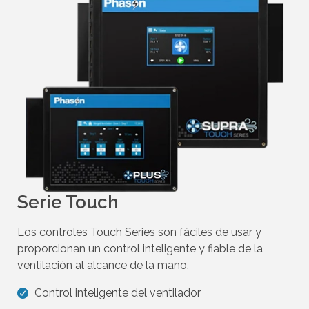
a
r
r
a
s
t
r
a
r
.
Serie Touch
Los controles Touch Series son fáciles de usar y
proporcionan un control inteligente y fiable de la
ventilación al alcance de la mano.
Control inteligente del ventilador