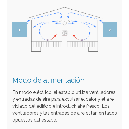
e
b
ú
s
q
u
e
d
a
s
Modo de alimentación
e
En modo eléctrico, el establo utiliza ventiladores
l
y entradas de aire para expulsar el calor y el aire
e
viciado del edificio e introducir aire fresco. Los
c
ventiladores y las entradas de aire están en lados
c
opuestos del establo.
i