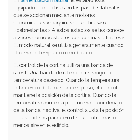
En
la ventilación natural
, el establo está
a
equipado con cortinas en las paredes laterales
r
que se accionan mediante motores
a
denominados «máquinas de cortinas» o
i
«cabrestantes». A estos establos se les conoce
a veces como «establos con cortinas laterales».
r
El modo natural se utiliza generalmente cuando
a
el clima es templado o moderado.
l
r
El control de la cortina utiliza una banda de
e
ralentí. Una banda de ralentí es un rango de
temperatura deseado. Cuando la temperatura
s
está dentro de la banda de reposo, el control
u
mantiene la posición de la cortina. Cuando la
l
temperatura aumenta por encima o por debajo
t
de la banda inactiva, el control ajusta la posición
a
de las cortinas para permitir que entre más o
d
menos aire en el edificio.
o
d