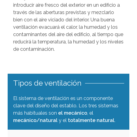
a
introducir aire fresco del exterior en un edificio a
r
través de las aberturas previstas y mezclarlo
a
bien con el aire viciado del interior. Una buena
ventilación evacuará el calor, la humedad y los
s
contaminantes del aire del edificio, al tiempo que
e
reducirá la temperatura, la humedad y los niveles
l
de contaminación.
e
c
c
i
Tipos de ventilación
o
n
El sistema de ventilación es un componente
a
clave del diseño del establo. Los tres sistemas
r
más habituales son
el mecánico
, el
l
mecánico/natural
y el
totalmente natural
.
o
s