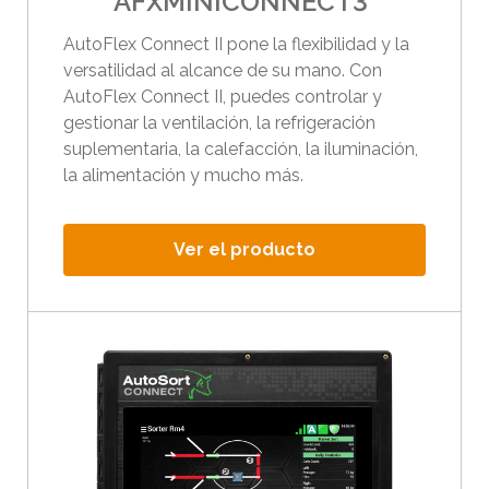
AFXMINICONNECT3
d
AutoFlex Connect II pone la flexibilidad y la
e
versatilidad al alcance de su mano. Con
d
AutoFlex Connect II, puedes controlar y
i
gestionar la ventilación, la refrigeración
s
suplementaria, la calefacción, la iluminación,
p
la alimentación y mucho más.
o
s
Ver el producto
i
t
i
v
o
s
t
á