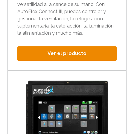
versatilidad al alcance de su mano. Con
a
AutoFlex Connect III, puedes controlar y
r
gestionar la ventilación, la refrigeración
a
suplementaria, la calefacción, la iluminación,
i
la alimentación y mucho más.
r
a
l
Ver el producto
r
e
s
u
l
t
a
d
o
d