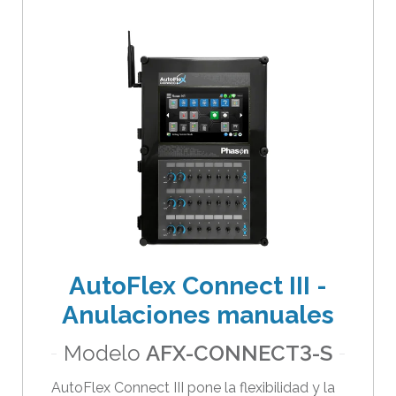
i
b
l
e
s
.
P
u
l
s
a
i
AutoFlex Connect III -
n
Anulaciones manuales
t
r
Modelo
AFX-CONNECT3-S
o
p
AutoFlex Connect III pone la flexibilidad y la