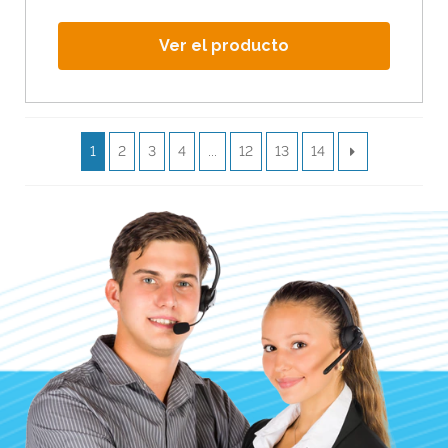
Ver el producto
1
2
3
4
...
12
13
14