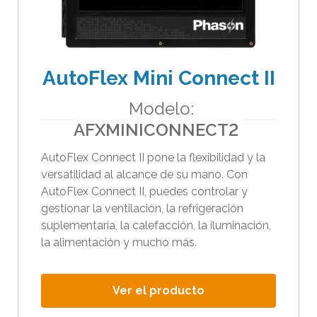
e
b
ú
AutoFlex Mini Connect II
s
q
Modelo:
u
AFXMINICONNECT2
e
d
AutoFlex Connect II pone la flexibilidad y la
a
versatilidad al alcance de su mano. Con
s
AutoFlex Connect II, puedes controlar y
gestionar la ventilación, la refrigeración
e
suplementaria, la calefacción, la iluminación,
l
la alimentación y mucho más.
e
c
c
Ver el producto
i