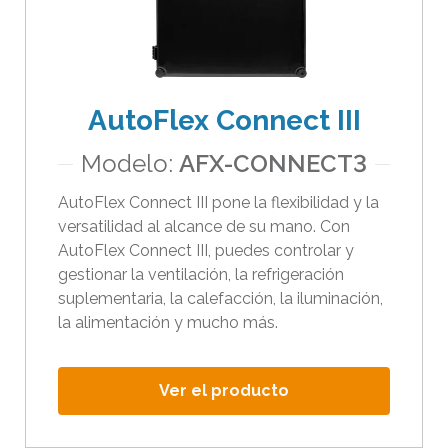
r
e
s
u
AutoFlex Connect III
l
t
Modelo:
AFX-CONNECT3
a
AutoFlex Connect III pone la flexibilidad y la
d
versatilidad al alcance de su mano. Con
o
AutoFlex Connect III, puedes controlar y
s
gestionar la ventilación, la refrigeración
d
suplementaria, la calefacción, la iluminación,
i
la alimentación y mucho más.
s
p
Ver el producto
o
n