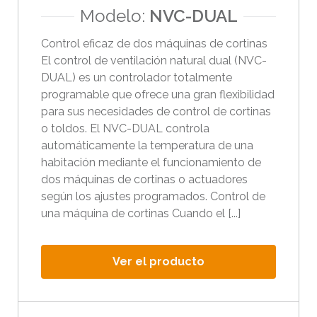
a
Modelo:
NVC-DUAL
r
r
Control eficaz de dos máquinas de cortinas
a
El control de ventilación natural dual (NVC-
s
DUAL) es un controlador totalmente
programable que ofrece una gran flexibilidad
t
para sus necesidades de control de cortinas
r
o toldos. El NVC-DUAL controla
a
automáticamente la temperatura de una
r
habitación mediante el funcionamiento de
.
dos máquinas de cortinas o actuadores
según los ajustes programados. Control de
una máquina de cortinas Cuando el [...]
Ver el producto