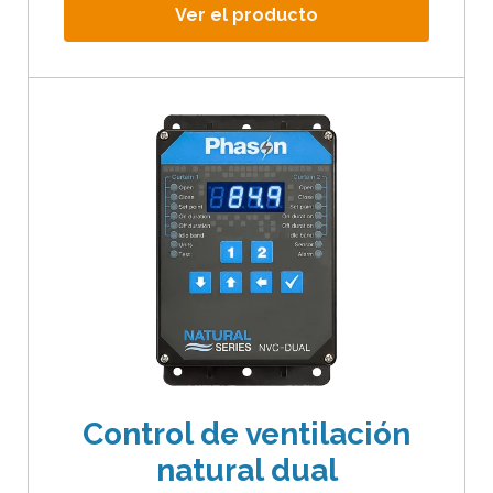
Ver el producto
o
s
g
e
s
t
o
s
d
e
t
o
c
a
Control de ventilación
r
y
natural dual