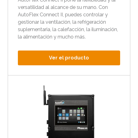
a
versatilidad al alcance de su mano. Con
r
AutoFlex Connect II, puedes controlar y
a
gestionar la ventilación, la refrigeración
s
suplementaria, la calefacción, la iluminación,
e
la alimentación y mucho más.
l
e
Ver el producto
c
c
i
o
n
a
r
l
o
s