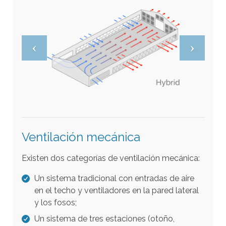
r
e
s
u
l
t
a
d
o
s
Ventilación mecánica
d
Existen dos categorías de ventilación mecánica:
i
s
Un sistema tradicional con entradas de aire
p
en el techo y ventiladores en la pared lateral
o
y los fosos;
n
Un sistema de tres estaciones (otoño,