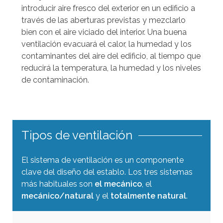
a
introducir aire fresco del exterior en un edificio a
r
través de las aberturas previstas y mezclarlo
a
bien con el aire viciado del interior. Una buena
ventilación evacuará el calor, la humedad y los
s
contaminantes del aire del edificio, al tiempo que
e
reducirá la temperatura, la humedad y los niveles
l
de contaminación.
e
c
c
i
Tipos de ventilación
o
n
El sistema de ventilación es un componente
a
clave del diseño del establo. Los tres sistemas
r
más habituales son
el mecánico
, el
l
mecánico/natural
y el
totalmente natural
.
o
s