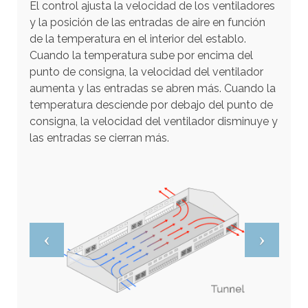
El control ajusta la velocidad de los ventiladores
o
y la posición de las entradas de aire en función
n
de la temperatura en el interior del establo.
a
Cuando la temperatura sube por encima del
d
punto de consigna, la velocidad del ventilador
o
aumenta y las entradas se abren más. Cuando la
.
temperatura desciende por debajo del punto de
L
consigna, la velocidad del ventilador disminuye y
o
las entradas se cierran más.
s
u
s
u
a
r
i
o
s