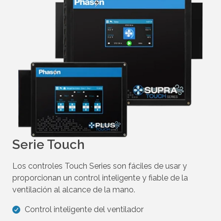
a
r
r
a
s
t
r
a
r
.
Serie Touch
Los controles Touch Series son fáciles de usar y
proporcionan un control inteligente y fiable de la
ventilación al alcance de la mano.
Control inteligente del ventilador