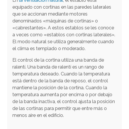
En
la ventilación natural
, el establo está
a
equipado con cortinas en las paredes laterales
r
que se accionan mediante motores
a
denominados «máquinas de cortinas» o
i
«cabrestantes». A estos establos se les conoce
a veces como «establos con cortinas laterales».
r
El modo natural se utiliza generalmente cuando
a
el clima es templado o moderado.
l
r
El control de la cortina utiliza una banda de
e
ralentí. Una banda de ralentí es un rango de
temperatura deseado. Cuando la temperatura
s
está dentro de la banda de reposo, el control
u
mantiene la posición de la cortina. Cuando la
l
temperatura aumenta por encima o por debajo
t
de la banda inactiva, el control ajusta la posición
a
de las cortinas para permitir que entre más o
d
menos aire en el edificio.
o
d