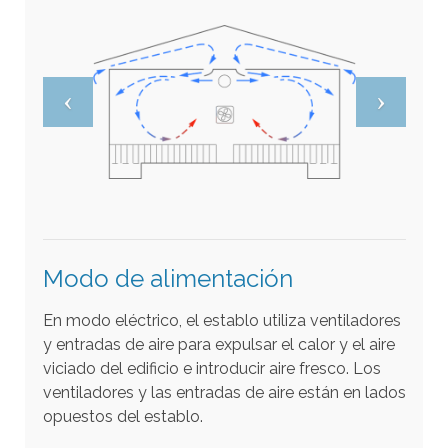
e
b
ú
s
q
u
e
d
a
s
Modo de alimentación
e
En modo eléctrico, el establo utiliza ventiladores
l
y entradas de aire para expulsar el calor y el aire
e
viciado del edificio e introducir aire fresco. Los
c
ventiladores y las entradas de aire están en lados
c
opuestos del establo.
i