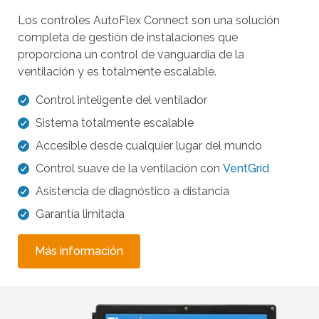
o
Los controles AutoFlex Connect son una solución
s
completa de gestión de instalaciones que
g
proporciona un control de vanguardia de la
e
ventilación y es totalmente escalable.
s
Control inteligente del ventilador
t
Sistema totalmente escalable
o
s
Accesible desde cualquier lugar del mundo
d
Control suave de la ventilación con
VentGrid
e
Asistencia de diagnóstico a distancia
t
Garantía limitada
o
c
Más información
a
r
y