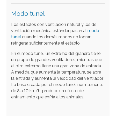
d
e
Modo túnel
d
Los establos con ventilación natural y los de
i
ventilación mecánica estándar pasan al
modo
s
túnel
cuando los demás modos no logran
p
refrigerar suficientemente el establo.
o
En el modo túnel, un extremo del granero tiene
s
un grupo de grandes ventiladores, mientras que
i
el otro extremo tiene una gran zona de entrada.
t
A medida que aumenta la temperatura, se abre
i
la entrada y aumenta la velocidad del ventilador.
v
La brisa creada por el modo túnel, normalmente
o
de 8 a 10 km/h, produce un efecto de
s
enfriamiento que enfría a los animales.
t
á