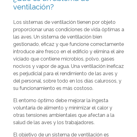
e
ventilación?
c
d
i
a
Los sistemas de ventilación tienen por objeto
a
proporcionar unas condiciones de vida óptimas a
a
las aves. Un sistema de ventilación bien
r
gestionado, eficaz y que funcione correctamente
r
introduce aire fresco en el edificio y elimina el aire
i
viciado que contiene microbios, polvo, gases
b
nocivos y vapor de agua. Una ventilación ineficaz
a
es perjudicial para el rendimiento de las aves y
del personal, sobre todo en los días calurosos, y
y
su funcionamiento es más costoso.
a
b
El entorno óptimo debe mejorar la ingesta
a
voluntaria de alimento y minimizar el calor y
j
otras tensiones ambientales que afectan a la
salud de las aves y los trabajadores.
o
p
El objetivo de un sistema de ventilación es