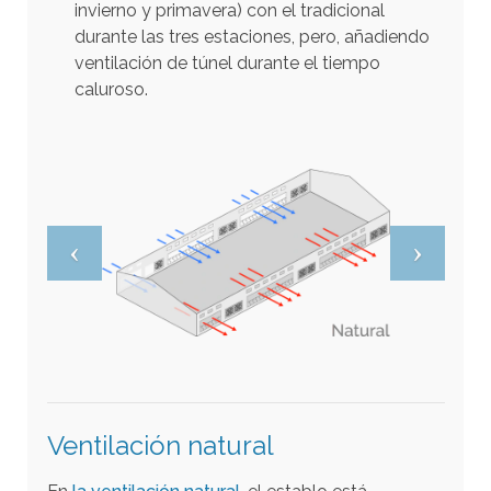
i
invierno y primavera) con el tradicional
b
durante las tres estaciones, pero, añadiendo
ventilación de túnel durante el tiempo
l
caluroso.
e
s
.
P
u
l
s
a
i
n
t
r
Ventilación natural
o
p