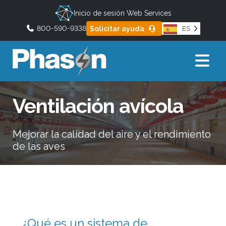
Inicio de sesión Web Services
800-590-9338
Solicitar ayuda
ES
C
U
o
s
n
a
s
l
u
Ventilación avícola
a
l
s
t
f
a
Mejorar la calidad del aire y el rendimiento
e
d
de las aves
e
c
b
h
ú
a
s
s
q
h
u
¿Qué es un sistema de
a