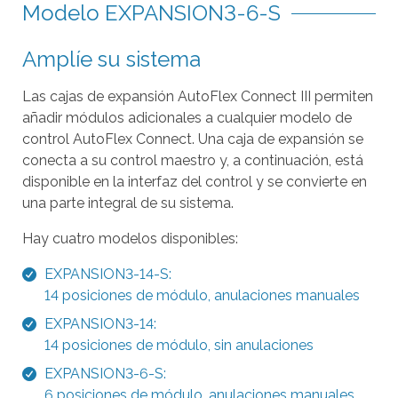
a
Modelo EXPANSION3-6-S
r
Amplíe su sistema
a
s
Las cajas de expansión AutoFlex Connect III permiten
e
añadir módulos adicionales a cualquier modelo de
l
control AutoFlex Connect. Una caja de expansión se
e
conecta a su control maestro y, a continuación, está
c
disponible en la interfaz del control y se convierte en
c
una parte integral de su sistema.
i
Hay cuatro modelos disponibles:
o
n
EXPANSION3-14-S:
a
14 posiciones de módulo, anulaciones manuales
r
EXPANSION3-14:
l
14 posiciones de módulo, sin anulaciones
o
EXPANSION3-6-S:
s
6 posiciones de módulo, anulaciones manuales