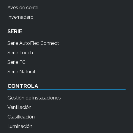
o
Aves de corral
n
Invernadero
a
d
SERIE
o
.
Serie AutoFlex Connect
L
Serie Touch
o
Serie FC
s
Serie Natural
u
s
CONTROLA
u
Gestión de instalaciones
a
r
Ventilación
i
Clasificación
o
Iluminación
s