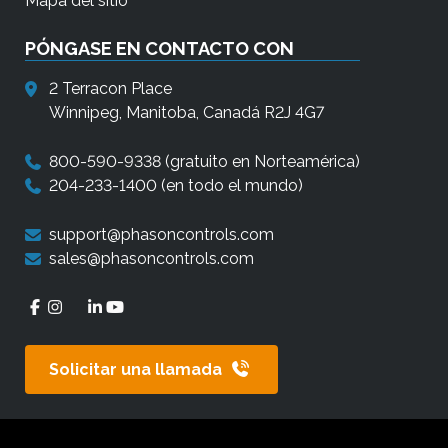
Mapa del sitio
c
t
PÓNGASE EN CONTACTO CON
i
l
2 Terracon Place
e
Winnipeg, Manitoba, Canadá R2J 4G7
s
800-590-9338
(gratuito en Norteamérica)
p
204-233-1400
(en todo el mundo)
u
e
support@phasoncontrols.com
d
sales@phasoncontrols.com
e
n
u
s
Solicitar una llamada
a
r
l