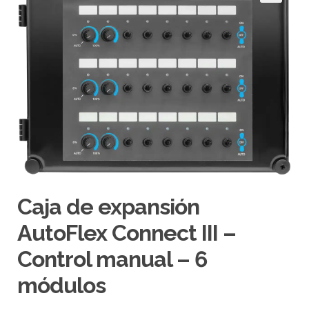
e
c
d
i
a
a
a
r
r
i
b
a
y
Caja de expansión
a
b
AutoFlex Connect III –
a
Control manual – 6
j
o
módulos
p