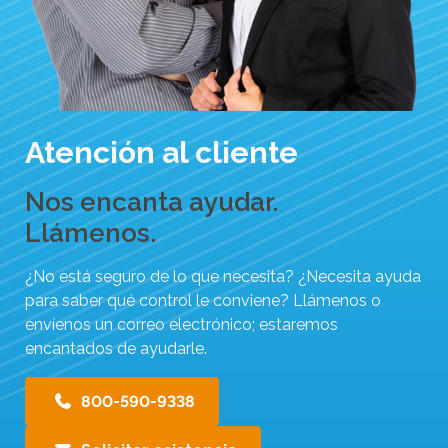
i
b
l
e
s
.
Atención al cliente
P
u
Nos encanta ayudar.
l
Llámenos.
s
a
¿No está seguro de lo que necesita? ¿Necesita ayuda
para saber qué control le conviene? Llámenos o
i
envíenos un correo electrónico; estaremos
n
encantados de ayudarle.
t
r
800-590-9338
o
p