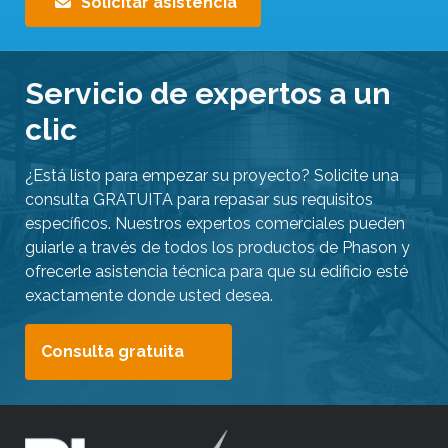
Solicitar asistencia
a
r
a
Servicio de expertos a un
i
clic
r
a
¿Está listo para empezar su proyecto? Solicite una
l
consulta GRATUITA para repasar sus requisitos
r
específicos. Nuestros expertos comerciales pueden
e
guiarle a través de todos los productos de Phason y
s
ofrecerle asistencia técnica para que su edificio esté
u
exactamente donde usted desea.
l
t
Consulta gratuita
a
d
o
d