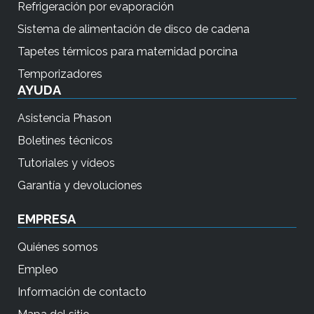
Refrigeración por evaporación
d
Sistema de alimentación de disco de cadena
e
Tapetes térmicos para maternidad porcina
d
i
Temporizadores
AYUDA
s
p
Asistencia Phason
o
Boletines técnicos
s
Tutoriales y vídeos
i
t
Garantía y devoluciones
i
EMPRESA
v
o
Quiénes somos
s
Empleo
t
Información de contacto
á