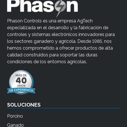
e
b
Phason Controls es una empresa AgTech
ú
especializada en el desarrollo y la fabricación de
s
controles y sistemas electrónicos innovadores para
q
los sectores ganadero y agrícola. Desde 1985, nos
u
hemos comprometido a ofrecer productos de alta
e
calidad construidos para soportar las duras
d
condiciones de los entornos agrícolas.
a
s
e
l
e
SOLUCIONES
c
c
Porcino
i
Ganado