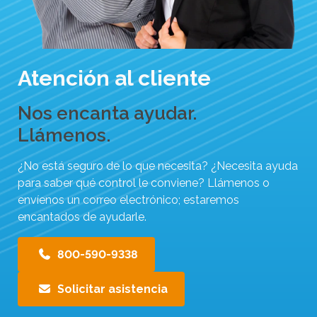
a
r
a
i
Atención al cliente
r
a
Nos encanta ayudar.
l
Llámenos.
r
e
¿No está seguro de lo que necesita? ¿Necesita ayuda
s
para saber qué control le conviene? Llámenos o
envíenos un correo electrónico; estaremos
u
encantados de ayudarle.
l
t
800-590-9338
a
d
Solicitar asistencia
o
d