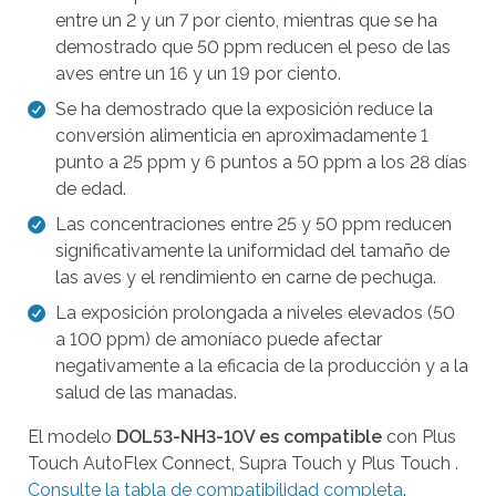
entre un 2 y un 7 por ciento, mientras que se ha
r
demostrado que 50 ppm reducen el peso de las
e
aves entre un 16 y un 19 por ciento.
s
Se ha demostrado que la exposición reduce la
u
conversión alimenticia en aproximadamente 1
l
punto a 25 ppm y 6 puntos a 50 ppm a los 28 días
t
de edad.
a
Las concentraciones entre 25 y 50 ppm reducen
d
significativamente la uniformidad del tamaño de
o
las aves y el rendimiento en carne de pechuga.
s
La exposición prolongada a niveles elevados (50
d
a 100 ppm) de amoníaco puede afectar
i
negativamente a la eficacia de la producción y a la
s
salud de las manadas.
p
El modelo
DOL53-NH3-10V es compatible
con Plus
o
Touch AutoFlex Connect, Supra Touch y Plus Touch .
n
Consulte la tabla de compatibilidad completa
.