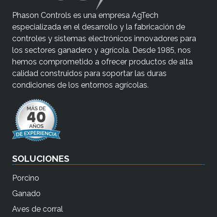
o
Phason Controls es una empresa AgTech
n
especializada en el desarrollo y la fabricación de
a
controles y sistemas electrónicos innovadores para
d
los sectores ganadero y agrícola. Desde 1985, nos
o
hemos comprometido a ofrecer productos de alta
.
calidad construidos para soportar las duras
L
condiciones de los entornos agrícolas.
o
s
u
s
u
SOLUCIONES
a
r
Porcino
i
Ganado
o
Aves de corral
s