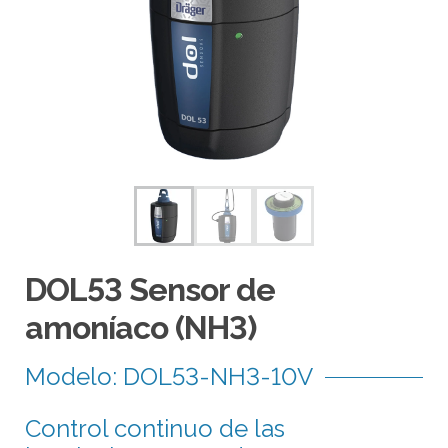
e
c
d
i
a
a
a
r
r
i
b
a
y
DOL53 Sensor de
a
amoníaco (NH3)
b
a
Modelo: DOL53-NH3-10V
j
o
Control continuo de las
p