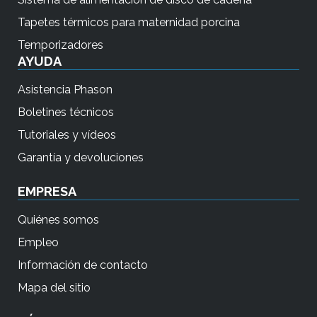
c
Tapetes térmicos para maternidad porcina
t
i
Temporizadores
AYUDA
l
e
Asistencia Phason
s
Boletines técnicos
p
Tutoriales y vídeos
u
e
Garantía y devoluciones
d
EMPRESA
e
n
Quiénes somos
u
Empleo
s
Información de contacto
a
Mapa del sitio
r
l