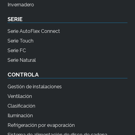
Invernadero
d
e
SERIE
d
i
Serie AutoFlex Connect
s
Serie Touch
p
Serie FC
o
Serie Natural
s
i
CONTROLA
t
Gestión de instalaciones
i
v
Ventilación
o
Clasificación
s
Iluminación
t
Refrigeración por evaporación
á
Sistema de alimentación de disco de cadena