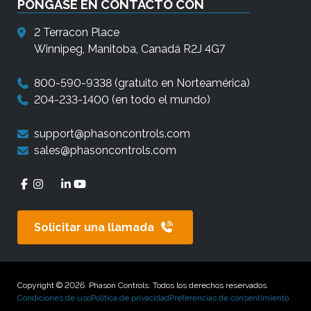
PÓNGASE EN CONTACTO CON
o
s
2 Terracon Place
g
Winnipeg, Manitoba, Canadá R2J 4G7
e
800-590-9338
(gratuito en Norteamérica)
s
204-233-1400
(en todo el mundo)
t
o
support@phasoncontrols.com
s
sales@phasoncontrols.com
d
e
t
o
Solicitar una llamada
c
a
r
Copyright © 2026. Phason Controls. Todos los derechos reservados.
y
Condiciones de uso
Política de privacidad
Preferencias de consentimiento