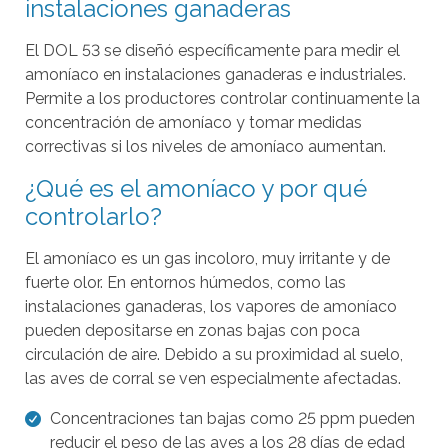
instalaciones ganaderas
a
r
El DOL 53 se diseñó específicamente para medir el
a
amoníaco en instalaciones ganaderas e industriales.
s
Permite a los productores controlar continuamente la
e
concentración de amoníaco y tomar medidas
l
correctivas si los niveles de amoníaco aumentan.
e
¿Qué es el amoníaco y por qué
c
controlarlo?
c
i
El amoníaco es un gas incoloro, muy irritante y de
o
fuerte olor. En entornos húmedos, como las
n
instalaciones ganaderas, los vapores de amoníaco
pueden depositarse en zonas bajas con poca
a
circulación de aire. Debido a su proximidad al suelo,
r
las aves de corral se ven especialmente afectadas.
l
o
Concentraciones tan bajas como 25 ppm pueden
s
reducir el peso de las aves a los 28 días de edad