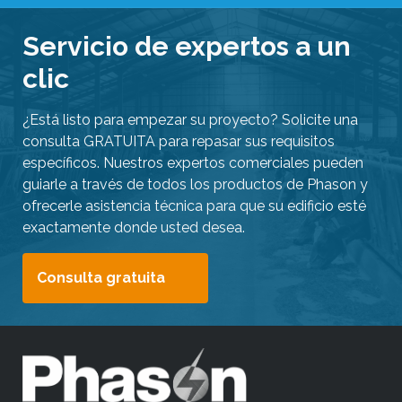
e
Servicio de expertos a un
b
clic
ú
s
¿Está listo para empezar su proyecto? Solicite una
q
consulta GRATUITA para repasar sus requisitos
u
específicos. Nuestros expertos comerciales pueden
e
guiarle a través de todos los productos de Phason y
d
ofrecerle asistencia técnica para que su edificio esté
a
exactamente donde usted desea.
s
e
Consulta gratuita
l
e
c
c
i